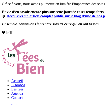
Grâce à vous, nous avons pu mettre en lumière l’importance des
soin
Envie d’en savoir encore plus sur cette journée et ses temps forts 
📖
Découvrez un article complet publié sur le blog d’une de nos pe
Ensemble, continuons à prendre soin de ceux qui en ont besoin.
💖✨🧚‍♀️
Accueil
À propos
Les fées
Agenda
Contact