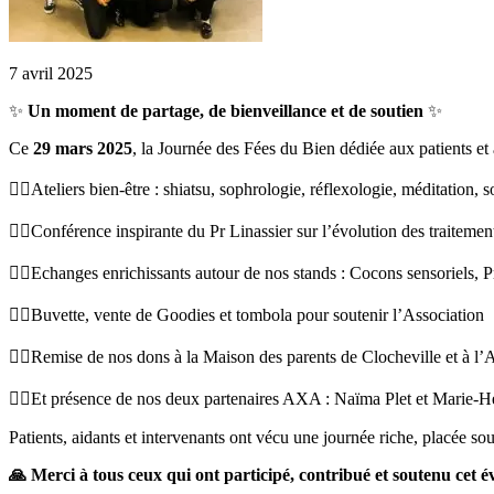
7 avril 2025
✨
Un moment de partage, de bienveillance et de soutien
✨
Ce
29 mars 2025
, la Journée des Fées du Bien dédiée aux patients et à
🧚‍♀️Ateliers bien-être : shiatsu, sophrologie, réflexologie, méditation, 
🧚‍♀️Conférence inspirante du Pr Linassier sur l’évolution des traitemen
🧚‍♀️Echanges enrichissants autour de nos stands : Cocons sensoriels, P
🧚‍♀️Buvette, vente de Goodies et tombola pour soutenir l’Association
🧚‍♀️Remise de nos dons à la Maison des parents de Clocheville et à l
🧚‍♀️Et présence de nos deux partenaires AXA : Naïma Plet et Marie-Hé
Patients, aidants et intervenants ont vécu une journée riche, placée sou
🙏 Merci à tous ceux qui ont participé, contribué et soutenu cet 