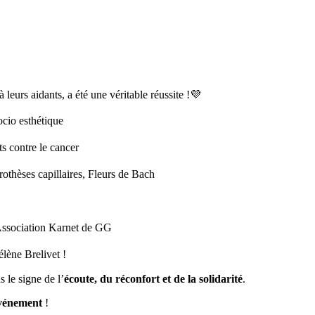
 leurs aidants, a été une véritable réussite !💜
socio esthétique
ts contre le cancer
rothèses capillaires, Fleurs de Bach
’Association Karnet de GG
lène Brelivet !
s le signe de l’
écoute, du réconfort et de la solidarité
.
événement
!